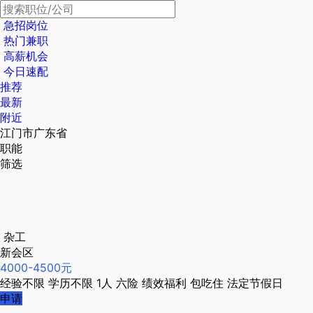
急招岗位
热门兼职
高薪机会
今日速配
推荐
最新
附近
江门市广东省
职能
筛选
杂工
新会区
4000-4500元
经验不限
学历不限
1人
六险
绩效福利
包吃住
法定节假日
申请