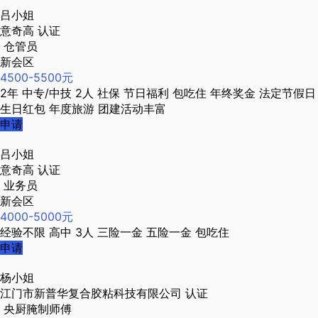
吕小姐
意奇高
认证
仓管员
新会区
4500-5500元
2年
中专/中技
2人
社保
节日福利
包吃住
年终奖金
法定节假日
生日红包
年度旅游
团建活动丰富
申请
吕小姐
意奇高
认证
业务员
新会区
4000-5000元
经验不限
高中
3人
三险一金
五险一金
包吃住
申请
杨小姐
江门市新普华复合胶粘科技有限公司
认证
央厨腌制师傅