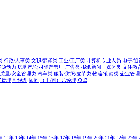
类
行政/人事类
文职/翻译类
工业/工厂类
计算机专业人员
电子/通
能源动力
房地产/公司资产管理
广告类
报纸新闻、媒体类
文体教
质量/安全管理类
汽车类
服装/纺织/皮革类
物流/仓储类
企业管理
资管理
副经理
顾问
（正/副）总经理
总监
年
12年
13年
14年
15年
16年
17年
18年
19年
20年
21年
22年
23年