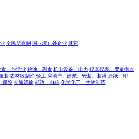
业
全民所有制
国（境）外企业
其它
饮食、旅游业
粮油、副食
机电设备、电力
仪器仪表、度量衡器
服装
农林牧副渔
轻工
房地产、建筑、安装、装潢
造纸、印
、保险
交通运输
邮政、电信
化学化工、生物制药