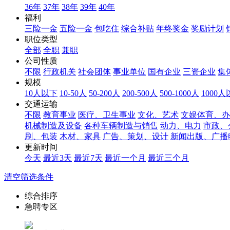
36年
37年
38年
39年
40年
福利
三险一金
五险一金
包吃住
综合补贴
年终奖金
奖励计划
职位类型
全部
全职
兼职
公司性质
不限
行政机关
社会团体
事业单位
国有企业
三资企业
集
规模
10人以下
10-50人
50-200人
200-500人
500-1000人
1000
交通运输
不限
教育事业
医疗、卫生事业
文化、艺术
文娱体育、办
机械制造及设备
各种车辆制造与销售
动力、电力
市政、
刷、包装
木材、家具
广告、策划、设计
新闻出版、广播
更新时间
今天
最近3天
最近7天
最近一个月
最近三个月
清空筛选条件
综合排序
急聘专区