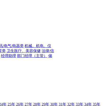
讯/电气/电器类
机械、机电、仪
育类
卫生医疗、美容保健
法律/信
经理助理
部门经理（主管）
储
24年
25年
26年
27年
28年
29年
30年
31年
32年
33年
34年
35年