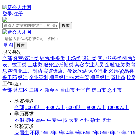
登录/注册
地图
职位类别：
全部
经营/管理类
销售/业务类
市场类
设计类
客户服务类/零售
表、技工类
土建类
服务业/后勤类
其它专业人员
金融/证券类
息咨询
化工、制药
宾馆饭店、餐饮旅游
保险行业
采购/贸易类
备干部
经理
企业策划
项目经理/技术主管
项目经理
管理员
投
工作地点：
全部
蓬江区
江海区
新会区
台山市
开平市
鹤山市
恩平市
薪资待遇
全部
2000以上
4000以上
6000以上
8000以上
10000以上
学历要求
不限
初中
高中
中专/中技
大专
本科
硕士
博士
经验要求
应届生
不限
1年
2年
3年
4年
5年
6年
7年
8年
9年
10年
11