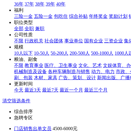
36年
37年
38年
39年
40年
福利
三险一金
五险一金
包吃住
综合补贴
年终奖金
奖励计划
职位类型
全部
全职
兼职
公司性质
不限
行政机关
社会团体
事业单位
国有企业
三资企业
集
规模
10人以下
10-50人
50-200人
200-500人
500-1000人
1000
粮油、副食
不限
教育事业
医疗、卫生事业
文化、艺术
文娱体育、办
机械制造及设备
各种车辆制造与销售
动力、电力
市政、
刷、包装
木材、家具
广告、策划、设计
新闻出版、广播
更新时间
今天
最近3天
最近7天
最近一个月
最近三个月
清空筛选条件
综合排序
急聘专区
门店销售出单文员
4500-6000元