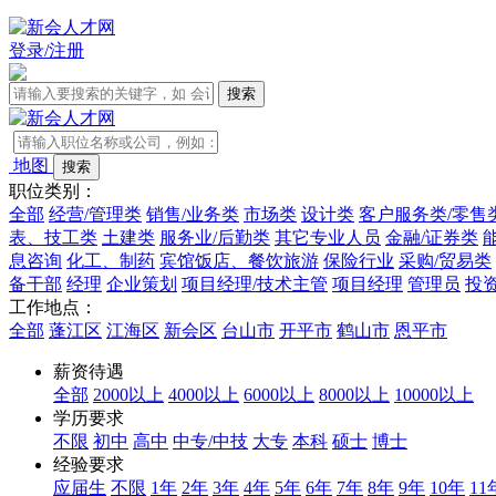
登录/注册
地图
职位类别：
全部
经营/管理类
销售/业务类
市场类
设计类
客户服务类/零售
表、技工类
土建类
服务业/后勤类
其它专业人员
金融/证券类
息咨询
化工、制药
宾馆饭店、餐饮旅游
保险行业
采购/贸易类
备干部
经理
企业策划
项目经理/技术主管
项目经理
管理员
投
工作地点：
全部
蓬江区
江海区
新会区
台山市
开平市
鹤山市
恩平市
薪资待遇
全部
2000以上
4000以上
6000以上
8000以上
10000以上
学历要求
不限
初中
高中
中专/中技
大专
本科
硕士
博士
经验要求
应届生
不限
1年
2年
3年
4年
5年
6年
7年
8年
9年
10年
11