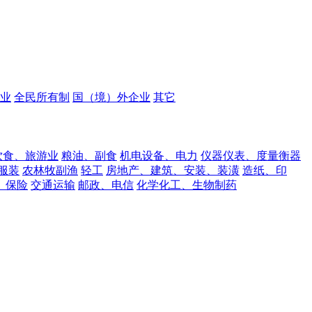
业
全民所有制
国（境）外企业
其它
饮食、旅游业
粮油、副食
机电设备、电力
仪器仪表、度量衡器
服装
农林牧副渔
轻工
房地产、建筑、安装、装潢
造纸、印
、保险
交通运输
邮政、电信
化学化工、生物制药