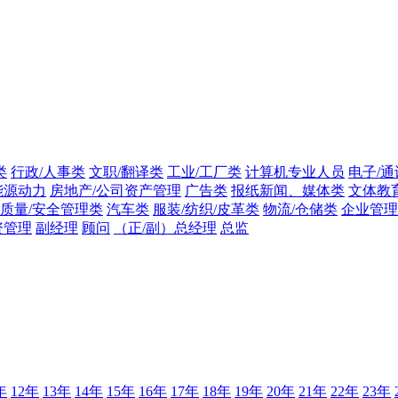
类
行政/人事类
文职/翻译类
工业/工厂类
计算机专业人员
电子/通
能源动力
房地产/公司资产管理
广告类
报纸新闻、媒体类
文体教
质量/安全管理类
汽车类
服装/纺织/皮革类
物流/仓储类
企业管理
资管理
副经理
顾问
（正/副）总经理
总监
年
12年
13年
14年
15年
16年
17年
18年
19年
20年
21年
22年
23年