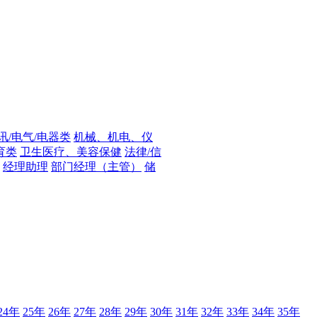
讯/电气/电器类
机械、机电、仪
育类
卫生医疗、美容保健
法律/信
经理助理
部门经理（主管）
储
24年
25年
26年
27年
28年
29年
30年
31年
32年
33年
34年
35年