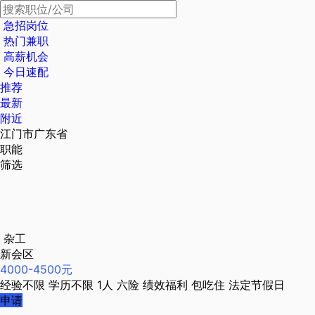
急招岗位
热门兼职
高薪机会
今日速配
推荐
最新
附近
江门市广东省
职能
筛选
杂工
新会区
4000-4500元
经验不限
学历不限
1人
六险
绩效福利
包吃住
法定节假日
申请