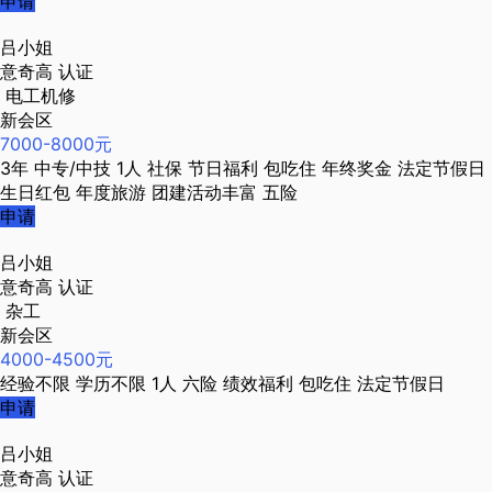
申请
吕小姐
意奇高
认证
电工机修
新会区
7000-8000元
3年
中专/中技
1人
社保
节日福利
包吃住
年终奖金
法定节假日
生日红包
年度旅游
团建活动丰富
五险
申请
吕小姐
意奇高
认证
杂工
新会区
4000-4500元
经验不限
学历不限
1人
六险
绩效福利
包吃住
法定节假日
申请
吕小姐
意奇高
认证