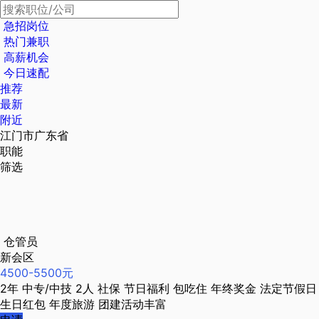
急招岗位
热门兼职
高薪机会
今日速配
推荐
最新
附近
江门市广东省
职能
筛选
仓管员
新会区
4500-5500元
2年
中专/中技
2人
社保
节日福利
包吃住
年终奖金
法定节假日
生日红包
年度旅游
团建活动丰富