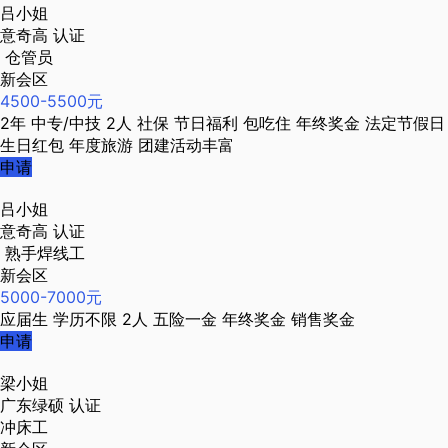
吕小姐
意奇高
认证
仓管员
新会区
4500-5500元
2年
中专/中技
2人
社保
节日福利
包吃住
年终奖金
法定节假日
生日红包
年度旅游
团建活动丰富
申请
吕小姐
意奇高
认证
熟手焊线工
新会区
5000-7000元
应届生
学历不限
2人
五险一金
年终奖金
销售奖金
申请
梁小姐
广东绿硕
认证
冲床工