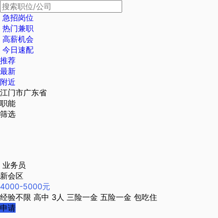
急招岗位
热门兼职
高薪机会
今日速配
推荐
最新
附近
江门市广东省
职能
筛选
业务员
新会区
4000-5000元
经验不限
高中
3人
三险一金
五险一金
包吃住
申请