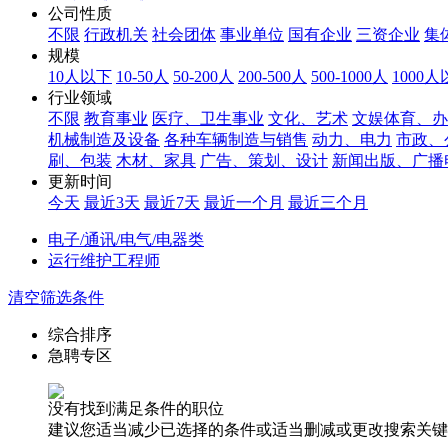
公司性质
不限
行政机关
社会团体
事业单位
国有企业
三资企业
集
规模
10人以下
10-50人
50-200人
200-500人
500-1000人
1000
行业领域
不限
教育事业
医疗、卫生事业
文化、艺术
文娱体育、办
机械制造及设备
各种车辆制造与销售
动力、电力
市政、
刷、包装
木材、家具
广告、策划、设计
新闻出版、广播
更新时间
今天
最近3天
最近7天
最近一个月
最近三个月
电子/通讯/电气/电器类
运行维护工程师
清空筛选条件
综合排序
急聘专区
没有找到满足条件的职位
建议您适当减少已选择的条件或适当删减或更改搜索关键