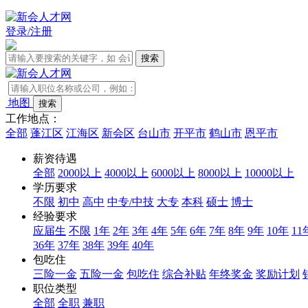
登录/注册
地图
工作地点：
全部
蓬江区
江海区
新会区
台山市
开平市
鹤山市
恩平市
薪资待遇
全部
2000以上
4000以上
6000以上
8000以上
10000以上
学历要求
不限
初中
高中
中专/中技
大专
本科
硕士
博士
经验要求
应届生
不限
1年
2年
3年
4年
5年
6年
7年
8年
9年
10年
11
36年
37年
38年
39年
40年
包吃住
三险一金
五险一金
包吃住
综合补贴
年终奖金
奖励计划
职位类型
全部
全职
兼职