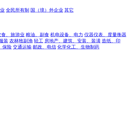
业
全民所有制
国（境）外企业
其它
饮食、旅游业
粮油、副食
机电设备、电力
仪器仪表、度量衡器
服装
农林牧副渔
轻工
房地产、建筑、安装、装潢
造纸、印
、保险
交通运输
邮政、电信
化学化工、生物制药