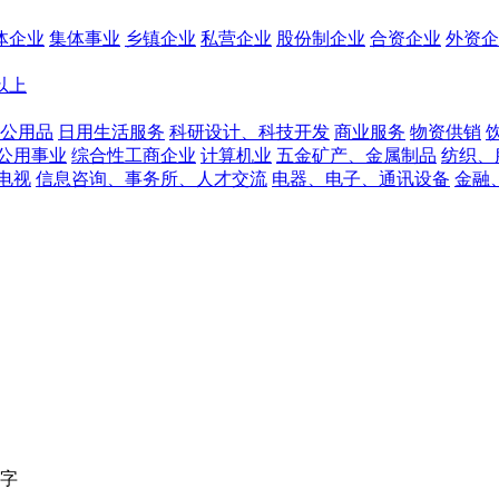
体企业
集体事业
乡镇企业
私营企业
股份制企业
合资企业
外资企
人以上
公用品
日用生活服务
科研设计、科技开发
商业服务
物资供销
公用事业
综合性工商企业
计算机业
五金矿产、金属制品
纺织、
电视
信息咨询、事务所、人才交流
电器、电子、通讯设备
金融
字