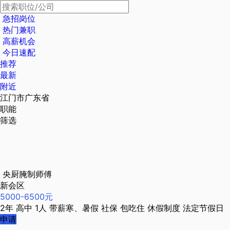
急招岗位
热门兼职
高薪机会
今日速配
推荐
最新
附近
江门市广东省
职能
筛选
央厨腌制师傅
新会区
5000-6500元
2年
高中
1人
带薪寒、暑假
社保
包吃住
休假制度
法定节假日
申请