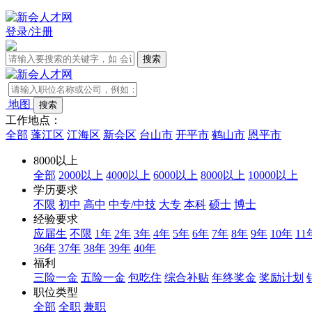
登录/注册
地图
工作地点：
全部
蓬江区
江海区
新会区
台山市
开平市
鹤山市
恩平市
8000以上
全部
2000以上
4000以上
6000以上
8000以上
10000以上
学历要求
不限
初中
高中
中专/中技
大专
本科
硕士
博士
经验要求
应届生
不限
1年
2年
3年
4年
5年
6年
7年
8年
9年
10年
11
36年
37年
38年
39年
40年
福利
三险一金
五险一金
包吃住
综合补贴
年终奖金
奖励计划
职位类型
全部
全职
兼职