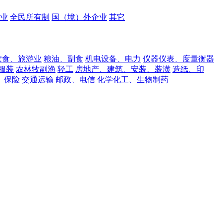
业
全民所有制
国（境）外企业
其它
饮食、旅游业
粮油、副食
机电设备、电力
仪器仪表、度量衡器
服装
农林牧副渔
轻工
房地产、建筑、安装、装潢
造纸、印
、保险
交通运输
邮政、电信
化学化工、生物制药