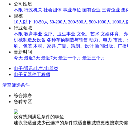
公司性质
不限
行政机关
社会团体
事业单位
国有企业
三资企业
集
规模
10人以下
10-50人
50-200人
200-500人
500-1000人
1000
行业领域
不限
教育事业
医疗、卫生事业
文化、艺术
文娱体育、办
机械制造及设备
各种车辆制造与销售
动力、电力
市政、
刷、包装
木材、家具
广告、策划、设计
新闻出版、广播
更新时间
今天
最近3天
最近7天
最近一个月
最近三个月
电子/通讯/电气/电器类
电子元器件工程师
清空筛选条件
综合排序
急聘专区
没有找到满足条件的职位
建议您适当减少已选择的条件或适当删减或更改搜索关键