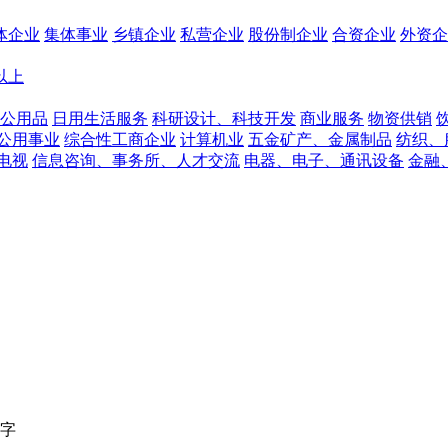
体企业
集体事业
乡镇企业
私营企业
股份制企业
合资企业
外资企
人以上
公用品
日用生活服务
科研设计、科技开发
商业服务
物资供销
公用事业
综合性工商企业
计算机业
五金矿产、金属制品
纺织、
电视
信息咨询、事务所、人才交流
电器、电子、通讯设备
金融
字