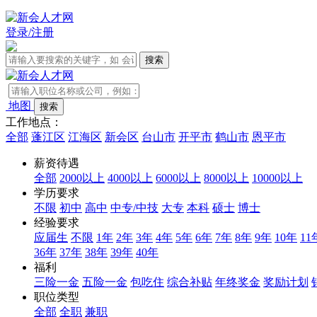
登录/注册
地图
工作地点：
全部
蓬江区
江海区
新会区
台山市
开平市
鹤山市
恩平市
薪资待遇
全部
2000以上
4000以上
6000以上
8000以上
10000以上
学历要求
不限
初中
高中
中专/中技
大专
本科
硕士
博士
经验要求
应届生
不限
1年
2年
3年
4年
5年
6年
7年
8年
9年
10年
11
36年
37年
38年
39年
40年
福利
三险一金
五险一金
包吃住
综合补贴
年终奖金
奖励计划
职位类型
全部
全职
兼职