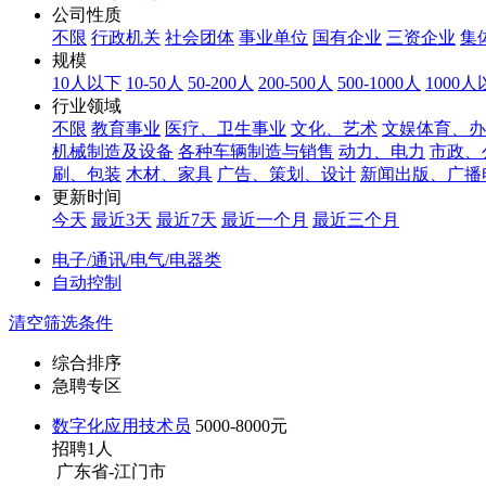
公司性质
不限
行政机关
社会团体
事业单位
国有企业
三资企业
集
规模
10人以下
10-50人
50-200人
200-500人
500-1000人
1000
行业领域
不限
教育事业
医疗、卫生事业
文化、艺术
文娱体育、办
机械制造及设备
各种车辆制造与销售
动力、电力
市政、
刷、包装
木材、家具
广告、策划、设计
新闻出版、广播
更新时间
今天
最近3天
最近7天
最近一个月
最近三个月
电子/通讯/电气/电器类
自动控制
清空筛选条件
综合排序
急聘专区
数字化应用技术员
5000-8000元
招聘1人
广东省-江门市