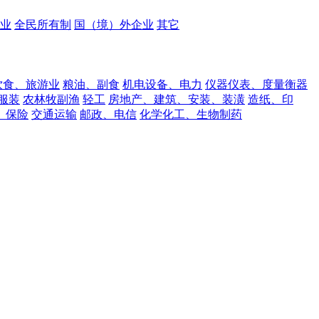
业
全民所有制
国（境）外企业
其它
饮食、旅游业
粮油、副食
机电设备、电力
仪器仪表、度量衡器
服装
农林牧副渔
轻工
房地产、建筑、安装、装潢
造纸、印
、保险
交通运输
邮政、电信
化学化工、生物制药