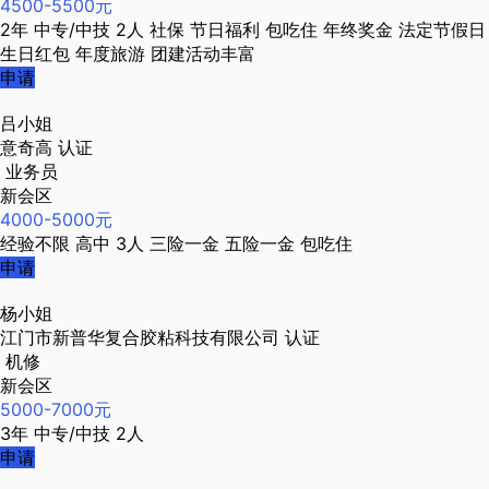
4500-5500元
2年
中专/中技
2人
社保
节日福利
包吃住
年终奖金
法定节假日
生日红包
年度旅游
团建活动丰富
申请
吕小姐
意奇高
认证
业务员
新会区
4000-5000元
经验不限
高中
3人
三险一金
五险一金
包吃住
申请
杨小姐
江门市新普华复合胶粘科技有限公司
认证
机修
新会区
5000-7000元
3年
中专/中技
2人
申请