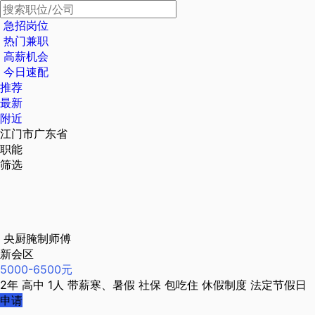
急招岗位
热门兼职
高薪机会
今日速配
推荐
最新
附近
江门市广东省
职能
筛选
央厨腌制师傅
新会区
5000-6500元
2年
高中
1人
带薪寒、暑假
社保
包吃住
休假制度
法定节假日
申请