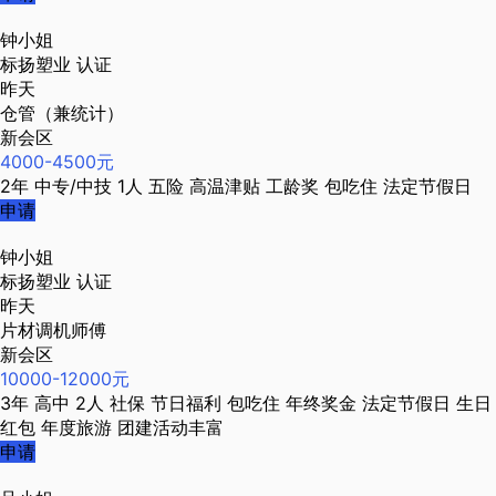
钟小姐
标扬塑业
认证
昨天
仓管（兼统计）
新会区
4000-4500元
2年
中专/中技
1人
五险
高温津贴
工龄奖
包吃住
法定节假日
申请
钟小姐
标扬塑业
认证
昨天
片材调机师傅
新会区
10000-12000元
3年
高中
2人
社保
节日福利
包吃住
年终奖金
法定节假日
生日
红包
年度旅游
团建活动丰富
申请