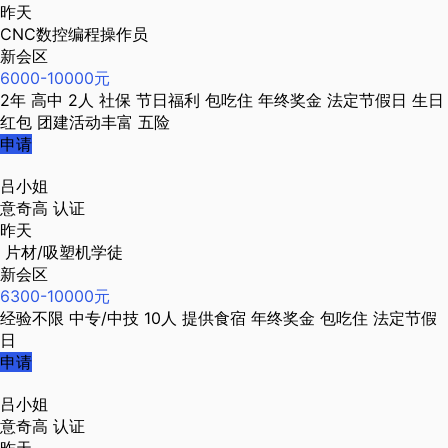
昨天
CNC数控编程操作员
新会区
6000-10000元
2年
高中
2人
社保
节日福利
包吃住
年终奖金
法定节假日
生日
红包
团建活动丰富
五险
申请
吕小姐
意奇高
认证
昨天
片材/吸塑机学徒
新会区
6300-10000元
经验不限
中专/中技
10人
提供食宿
年终奖金
包吃住
法定节假
日
申请
吕小姐
意奇高
认证