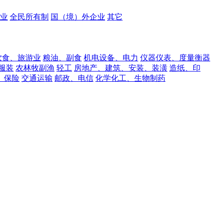
业
全民所有制
国（境）外企业
其它
饮食、旅游业
粮油、副食
机电设备、电力
仪器仪表、度量衡器
服装
农林牧副渔
轻工
房地产、建筑、安装、装潢
造纸、印
、保险
交通运输
邮政、电信
化学化工、生物制药