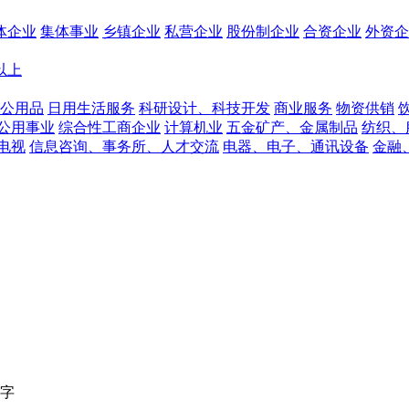
体企业
集体事业
乡镇企业
私营企业
股份制企业
合资企业
外资企
人以上
公用品
日用生活服务
科研设计、科技开发
商业服务
物资供销
公用事业
综合性工商企业
计算机业
五金矿产、金属制品
纺织、
电视
信息咨询、事务所、人才交流
电器、电子、通讯设备
金融
字