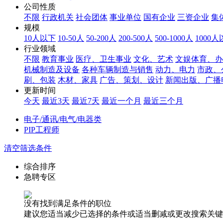
公司性质
不限
行政机关
社会团体
事业单位
国有企业
三资企业
集
规模
10人以下
10-50人
50-200人
200-500人
500-1000人
1000
行业领域
不限
教育事业
医疗、卫生事业
文化、艺术
文娱体育、办
机械制造及设备
各种车辆制造与销售
动力、电力
市政、
刷、包装
木材、家具
广告、策划、设计
新闻出版、广播
更新时间
今天
最近3天
最近7天
最近一个月
最近三个月
电子/通讯/电气/电器类
PIP工程师
清空筛选条件
综合排序
急聘专区
没有找到满足条件的职位
建议您适当减少已选择的条件或适当删减或更改搜索关键