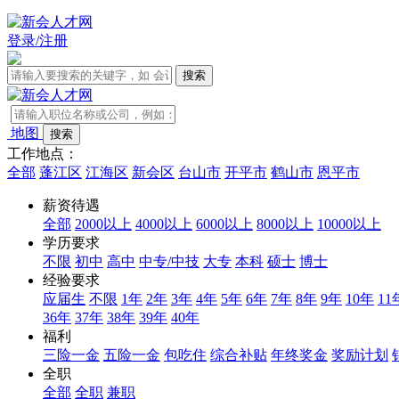
登录/注册
地图
工作地点：
全部
蓬江区
江海区
新会区
台山市
开平市
鹤山市
恩平市
薪资待遇
全部
2000以上
4000以上
6000以上
8000以上
10000以上
学历要求
不限
初中
高中
中专/中技
大专
本科
硕士
博士
经验要求
应届生
不限
1年
2年
3年
4年
5年
6年
7年
8年
9年
10年
11
36年
37年
38年
39年
40年
福利
三险一金
五险一金
包吃住
综合补贴
年终奖金
奖励计划
全职
全部
全职
兼职