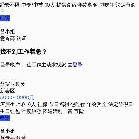
经验不限
中专/中技
10人
提供食宿
年终奖金
包吃住
法定节假
日
申请
吕小姐
意奇高
认证
找不到工作着急？
登录账户 ，让工作主动来找您
去登录
外贸业务员
新会区
5000-10000元
应届生
本科
6人
社保
节日福利
包吃住
年终奖金
法定节假日
生日红包
年度旅游
团建活动丰富
五险
申请
吕小姐
意奇高
认证