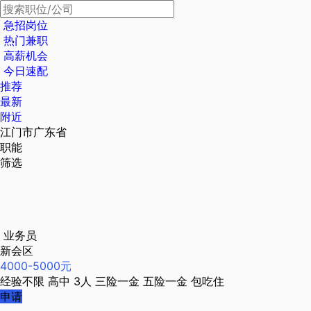
急招岗位
热门兼职
高薪机会
今日速配
推荐
最新
附近
江门市广东省
职能
筛选
业务员
新会区
4000-5000元
经验不限
高中
3人
三险一金
五险一金
包吃住
申请