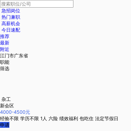
急招岗位
热门兼职
高薪机会
今日速配
推荐
最新
附近
江门市广东省
职能
筛选
杂工
新会区
4000-4500元
经验不限
学历不限
1人
六险
绩效福利
包吃住
法定节假日
申请