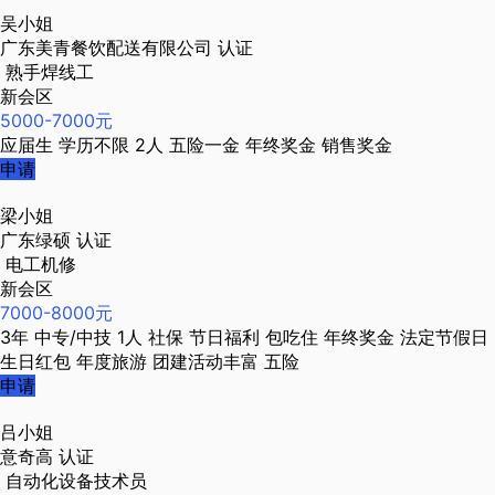
吴小姐
广东美青餐饮配送有限公司
认证
熟手焊线工
新会区
5000-7000元
应届生
学历不限
2人
五险一金
年终奖金
销售奖金
申请
梁小姐
广东绿硕
认证
电工机修
新会区
7000-8000元
3年
中专/中技
1人
社保
节日福利
包吃住
年终奖金
法定节假日
生日红包
年度旅游
团建活动丰富
五险
申请
吕小姐
意奇高
认证
自动化设备技术员