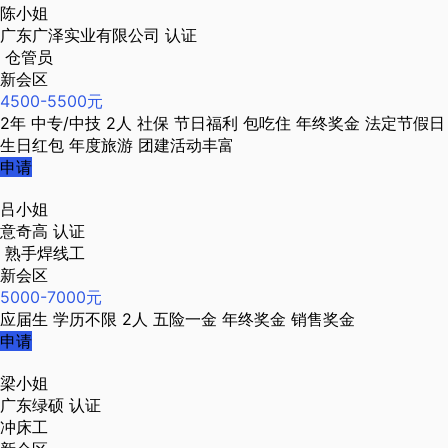
陈小姐
广东广泽实业有限公司
认证
仓管员
新会区
4500-5500元
2年
中专/中技
2人
社保
节日福利
包吃住
年终奖金
法定节假日
生日红包
年度旅游
团建活动丰富
申请
吕小姐
意奇高
认证
熟手焊线工
新会区
5000-7000元
应届生
学历不限
2人
五险一金
年终奖金
销售奖金
申请
梁小姐
广东绿硕
认证
冲床工