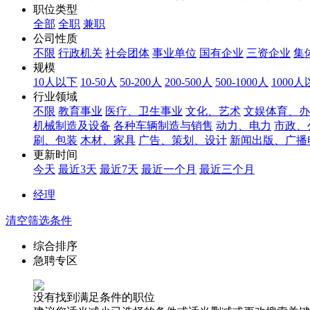
职位类型
全部
全职
兼职
公司性质
不限
行政机关
社会团体
事业单位
国有企业
三资企业
集
规模
10人以下
10-50人
50-200人
200-500人
500-1000人
1000
行业领域
不限
教育事业
医疗、卫生事业
文化、艺术
文娱体育、办
机械制造及设备
各种车辆制造与销售
动力、电力
市政、
刷、包装
木材、家具
广告、策划、设计
新闻出版、广播
更新时间
今天
最近3天
最近7天
最近一个月
最近三个月
经理
清空筛选条件
综合排序
急聘专区
没有找到满足条件的职位