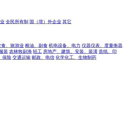
业
全民所有制
国（境）外企业
其它
饮食、旅游业
粮油、副食
机电设备、电力
仪器仪表、度量衡器
服装
农林牧副渔
轻工
房地产、建筑、安装、装潢
造纸、印
、保险
交通运输
邮政、电信
化学化工、生物制药