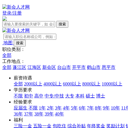
登录/注册
地图
职位类别：
全部
工作地点：
全部
蓬江区
江海区
新会区
台山市
开平市
鹤山市
恩平市
薪资待遇
全部
2000以上
4000以上
6000以上
8000以上
10000以上
学历要求
不限
初中
高中
中专/中技
大专
本科
硕士
博士
经验要求
应届生
不限
1年
2年
3年
4年
5年
6年
7年
8年
9年
10年
11
36年
37年
38年
39年
40年
福利
三险一金
五险一金
包吃住
综合补贴
年终奖金
奖励计划