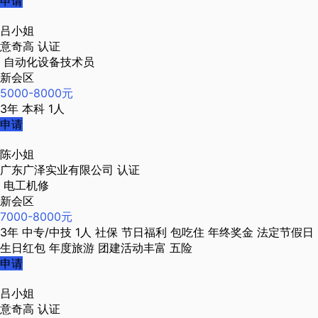
申请
吕小姐
意奇高
认证
自动化设备技术员
新会区
5000-8000元
3年
本科
1人
申请
陈小姐
广东广泽实业有限公司
认证
电工机修
新会区
7000-8000元
3年
中专/中技
1人
社保
节日福利
包吃住
年终奖金
法定节假日
生日红包
年度旅游
团建活动丰富
五险
申请
吕小姐
意奇高
认证