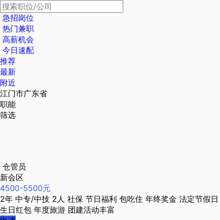
急招岗位
热门兼职
高薪机会
今日速配
推荐
最新
附近
江门市广东省
职能
筛选
仓管员
新会区
4500-5500元
2年
中专/中技
2人
社保
节日福利
包吃住
年终奖金
法定节假日
生日红包
年度旅游
团建活动丰富