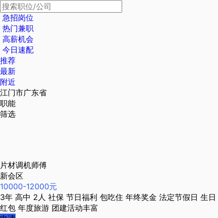
急招岗位
热门兼职
高薪机会
今日速配
推荐
最新
附近
江门市广东省
职能
筛选
片材调机师傅
新会区
10000-12000元
3年
高中
2人
社保
节日福利
包吃住
年终奖金
法定节假日
生日
红包
年度旅游
团建活动丰富