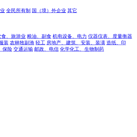
业
全民所有制
国（境）外企业
其它
饮食、旅游业
粮油、副食
机电设备、电力
仪器仪表、度量衡器
服装
农林牧副渔
轻工
房地产、建筑、安装、装潢
造纸、印
、保险
交通运输
邮政、电信
化学化工、生物制药