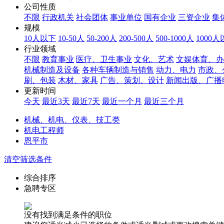
公司性质
不限
行政机关
社会团体
事业单位
国有企业
三资企业
集
规模
10人以下
10-50人
50-200人
200-500人
500-1000人
1000
行业领域
不限
教育事业
医疗、卫生事业
文化、艺术
文娱体育、办
机械制造及设备
各种车辆制造与销售
动力、电力
市政、
刷、包装
木材、家具
广告、策划、设计
新闻出版、广播
更新时间
今天
最近3天
最近7天
最近一个月
最近三个月
机械、机电、仪表、技工类
机电工程师
恩平市
清空筛选条件
综合排序
急聘专区
没有找到满足条件的职位