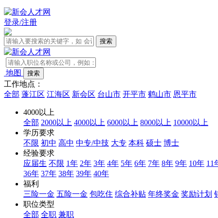
登录/注册
地图
工作地点：
全部
蓬江区
江海区
新会区
台山市
开平市
鹤山市
恩平市
4000以上
全部
2000以上
4000以上
6000以上
8000以上
10000以上
学历要求
不限
初中
高中
中专/中技
大专
本科
硕士
博士
经验要求
应届生
不限
1年
2年
3年
4年
5年
6年
7年
8年
9年
10年
11
36年
37年
38年
39年
40年
福利
三险一金
五险一金
包吃住
综合补贴
年终奖金
奖励计划
职位类型
全部
全职
兼职