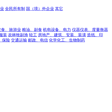
业
全民所有制
国（境）外企业
其它
饮食、旅游业
粮油、副食
机电设备、电力
仪器仪表、度量衡器
服装
农林牧副渔
轻工
房地产、建筑、安装、装潢
造纸、印
、保险
交通运输
邮政、电信
化学化工、生物制药