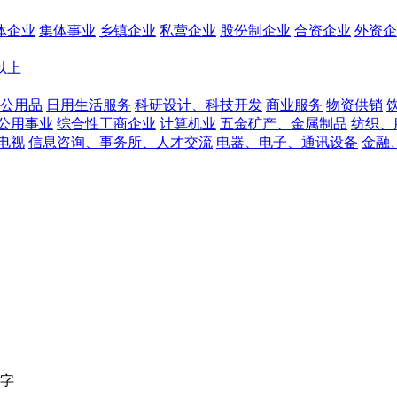
体企业
集体事业
乡镇企业
私营企业
股份制企业
合资企业
外资企
人以上
公用品
日用生活服务
科研设计、科技开发
商业服务
物资供销
公用事业
综合性工商企业
计算机业
五金矿产、金属制品
纺织、
电视
信息咨询、事务所、人才交流
电器、电子、通讯设备
金融
字