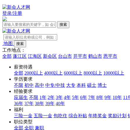
登录/注册
地图
工作地点：
全部
蓬江区
江海区
新会区
台山市
开平市
鹤山市
恩平市
薪资待遇
全部
2000以上
4000以上
6000以上
8000以上
10000以上
学历要求
不限
初中
高中
中专/中技
大专
本科
硕士
博士
经验要求
应届生
不限
1年
2年
3年
4年
5年
6年
7年
8年
9年
10年
11
36年
37年
38年
39年
40年
福利
三险一金
五险一金
包吃住
综合补贴
年终奖金
奖励计划
职位类型
全部
全职
兼职