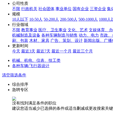
公司性质
不限
行政机关
社会团体
事业单位
国有企业
三资企业
集
规模
10人以下
10-50人
50-200人
200-500人
500-1000人
1000
行业领域
不限
教育事业
医疗、卫生事业
文化、艺术
文娱体育、办
机械制造及设备
各种车辆制造与销售
动力、电力
市政、
刷、包装
木材、家具
广告、策划、设计
新闻出版、广播
更新时间
今天
最近3天
最近7天
最近一个月
最近三个月
机械、机电、仪表、技工类
各种车辆/飞行器设计
清空筛选条件
综合排序
急聘专区
没有找到满足条件的职位
建议您适当减少已选择的条件或适当删减或更改搜索关键