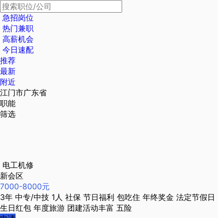
急招岗位
热门兼职
高薪机会
今日速配
推荐
最新
附近
江门市广东省
职能
筛选
电工机修
新会区
7000-8000元
3年
中专/中技
1人
社保
节日福利
包吃住
年终奖金
法定节假日
生日红包
年度旅游
团建活动丰富
五险