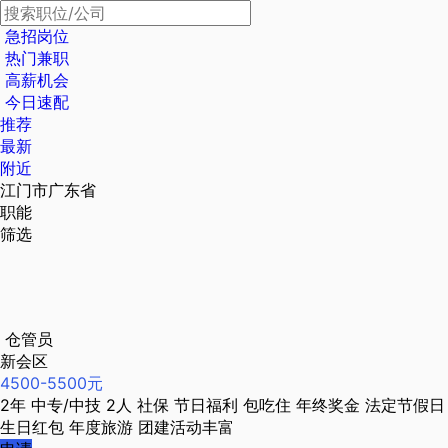
急招岗位
热门兼职
高薪机会
今日速配
推荐
最新
附近
江门市广东省
职能
筛选
仓管员
新会区
4500-5500元
2年
中专/中技
2人
社保
节日福利
包吃住
年终奖金
法定节假日
生日红包
年度旅游
团建活动丰富