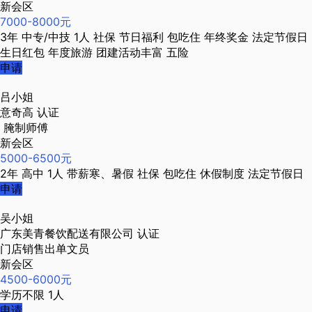
新会区
7000-8000元
3年
中专/中技
1人
社保
节日福利
包吃住
年终奖金
法定节假日
生日红包
年度旅游
团建活动丰富
五险
申请
吕小姐
意奇高
认证
腌制师傅
新会区
5000-6500元
2年
高中
1人
带薪寒、暑假
社保
包吃住
休假制度
法定节假日
申请
吴小姐
广东美青餐饮配送有限公司
认证
门店销售出单文员
新会区
4500-6000元
学历不限
1人
申请