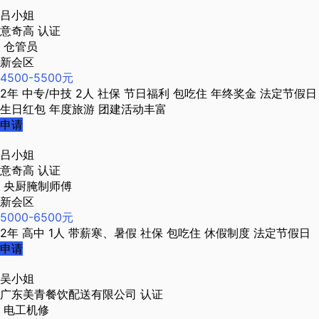
吕小姐
意奇高
认证
仓管员
新会区
4500-5500元
2年
中专/中技
2人
社保
节日福利
包吃住
年终奖金
法定节假日
生日红包
年度旅游
团建活动丰富
申请
吕小姐
意奇高
认证
央厨腌制师傅
新会区
5000-6500元
2年
高中
1人
带薪寒、暑假
社保
包吃住
休假制度
法定节假日
申请
吴小姐
广东美青餐饮配送有限公司
认证
电工机修