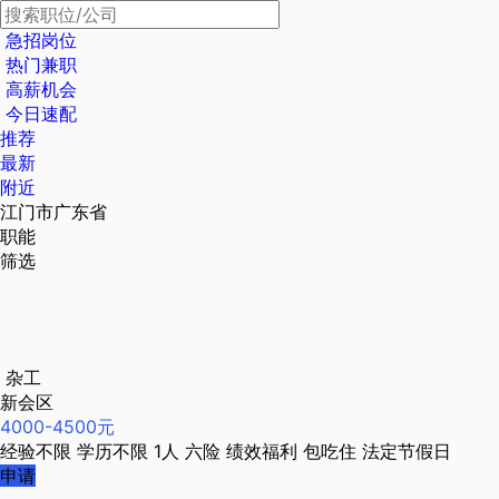
急招岗位
热门兼职
高薪机会
今日速配
推荐
最新
附近
江门市广东省
职能
筛选
杂工
新会区
4000-4500元
经验不限
学历不限
1人
六险
绩效福利
包吃住
法定节假日
申请