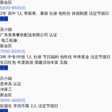
新会区
5000-6500元
2年
高中
1人
带薪寒、暑假
社保
包吃住
休假制度
法定节假日
申请
吴小姐
广东美青餐饮配送有限公司
认证
电工机修
新会区
7000-8000元
3年
中专/中技
1人
社保
节日福利
包吃住
年终奖金
法定节假日
生日红包
年度旅游
团建活动丰富
五险
申请
吕小姐
意奇高
认证
冲床工
新会区
3000-4000元
应届生
学历不限
2人
法定节假日
申请