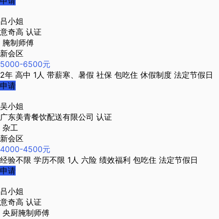
申请
吕小姐
意奇高
认证
腌制师傅
新会区
5000-6500元
2年
高中
1人
带薪寒、暑假
社保
包吃住
休假制度
法定节假日
申请
吴小姐
广东美青餐饮配送有限公司
认证
杂工
新会区
4000-4500元
经验不限
学历不限
1人
六险
绩效福利
包吃住
法定节假日
申请
吕小姐
意奇高
认证
央厨腌制师傅