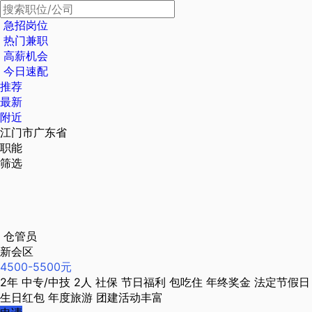
急招岗位
热门兼职
高薪机会
今日速配
推荐
最新
附近
江门市广东省
职能
筛选
仓管员
新会区
4500-5500元
2年
中专/中技
2人
社保
节日福利
包吃住
年终奖金
法定节假日
生日红包
年度旅游
团建活动丰富