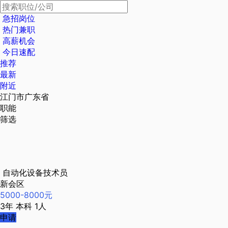
急招岗位
热门兼职
高薪机会
今日速配
推荐
最新
附近
江门市广东省
职能
筛选
自动化设备技术员
新会区
5000-8000元
3年
本科
1人
申请