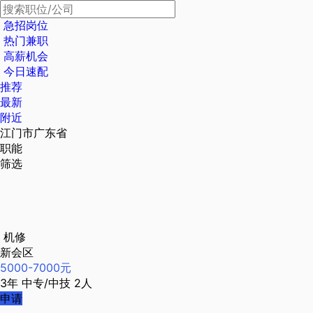
急招岗位
热门兼职
高薪机会
今日速配
推荐
最新
附近
江门市广东省
职能
筛选
机修
新会区
5000-7000元
3年
中专/中技
2人
申请