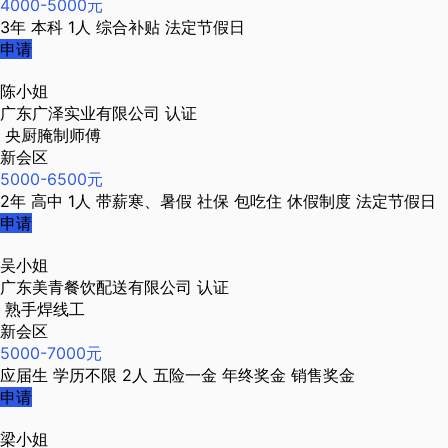
4000-5000元
3年
本科
1人
综合补贴
法定节假日
申请
陈小姐
广东广泽实业有限公司
认证
央厨腌制师傅
新会区
5000-6500元
2年
高中
1人
带薪寒、暑假
社保
包吃住
休假制度
法定节假日
申请
吴小姐
广东美青餐饮配送有限公司
认证
熟手焊线工
新会区
5000-7000元
应届生
学历不限
2人
五险一金
年终奖金
销售奖金
申请
梁小姐