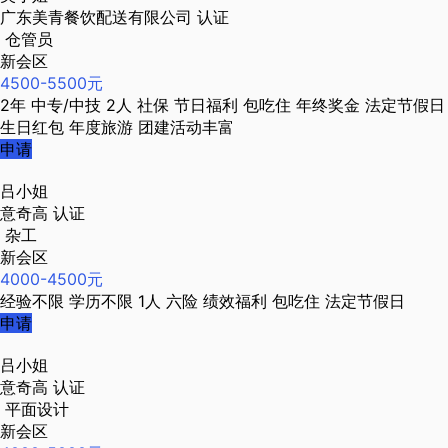
广东美青餐饮配送有限公司
认证
仓管员
新会区
4500-5500元
2年
中专/中技
2人
社保
节日福利
包吃住
年终奖金
法定节假日
生日红包
年度旅游
团建活动丰富
申请
吕小姐
意奇高
认证
杂工
新会区
4000-4500元
经验不限
学历不限
1人
六险
绩效福利
包吃住
法定节假日
申请
吕小姐
意奇高
认证
平面设计
新会区