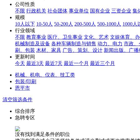
公司性质
不限
行政机关
社会团体
事业单位
国有企业
三资企业
集
规模
10人以下
10-50人
50-200人
200-500人
500-1000人
1000
行业领域
不限
教育事业
医疗、卫生事业
文化、艺术
文娱体育、办
机械制造及设备
各种车辆制造与销售
动力、电力
市政、
刷、包装
木材、家具
广告、策划、设计
新闻出版、广播
更新时间
今天
最近3天
最近7天
最近一个月
最近三个月
机械、机电、仪表、技工类
包装/印刷
恩平市
清空筛选条件
综合排序
急聘专区
没有找到满足条件的职位