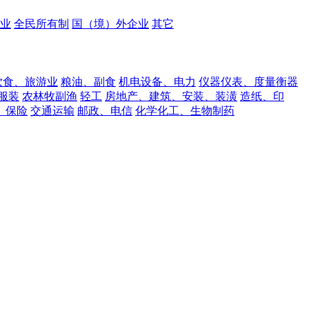
业
全民所有制
国（境）外企业
其它
饮食、旅游业
粮油、副食
机电设备、电力
仪器仪表、度量衡器
服装
农林牧副渔
轻工
房地产、建筑、安装、装潢
造纸、印
、保险
交通运输
邮政、电信
化学化工、生物制药