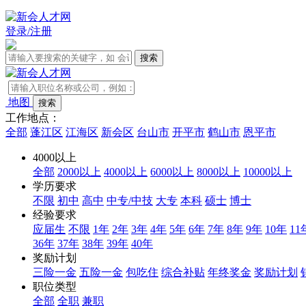
登录/注册
地图
工作地点：
全部
蓬江区
江海区
新会区
台山市
开平市
鹤山市
恩平市
4000以上
全部
2000以上
4000以上
6000以上
8000以上
10000以上
学历要求
不限
初中
高中
中专/中技
大专
本科
硕士
博士
经验要求
应届生
不限
1年
2年
3年
4年
5年
6年
7年
8年
9年
10年
11
36年
37年
38年
39年
40年
奖励计划
三险一金
五险一金
包吃住
综合补贴
年终奖金
奖励计划
职位类型
全部
全职
兼职