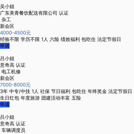
吴小姐
广东美青餐饮配送有限公司
认证
杂工
新会区
4000-4500元
经验不限
学历不限
1人
六险
绩效福利
包吃住
法定节假日
申请
吕小姐
意奇高
认证
电工机修
新会区
7000-8000元
3年
中专/中技
1人
社保
节日福利
包吃住
年终奖金
法定节假日
生日红包
年度旅游
团建活动丰富
五险
申请
吕小姐
意奇高
认证
车辆调度员