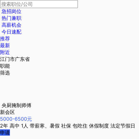
急招岗位
热门兼职
高薪机会
今日速配
推荐
最新
附近
江门市广东省
职能
筛选
央厨腌制师傅
新会区
5000-6500元
2年
高中
1人
带薪寒、暑假
社保
包吃住
休假制度
法定节假日
申请