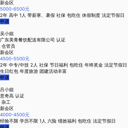
新会区
5000-6500元
2年
高中
1人
带薪寒、暑假
社保
包吃住
休假制度
法定节假日
申请
吴小姐
广东美青餐饮配送有限公司
认证
仓管员
新会区
4500-5500元
2年
中专/中技
2人
社保
节日福利
包吃住
年终奖金
法定节假日
生日红包
年度旅游
团建活动丰富
申请
吕小姐
意奇高
认证
杂工
新会区
4000-4500元
经验不限
学历不限
1人
六险
绩效福利
包吃住
法定节假日
申请