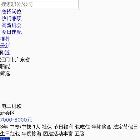
急招岗位
热门兼职
高薪机会
今日速配
推荐
最新
附近
江门市广东省
职能
筛选
电工机修
新会区
7000-8000元
3年
中专/中技
1人
社保
节日福利
包吃住
年终奖金
法定节假日
生日红包
年度旅游
团建活动丰富
五险