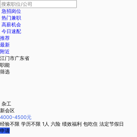
急招岗位
热门兼职
高薪机会
今日速配
推荐
最新
附近
江门市广东省
职能
筛选
杂工
新会区
4000-4500元
经验不限
学历不限
1人
六险
绩效福利
包吃住
法定节假日
申请