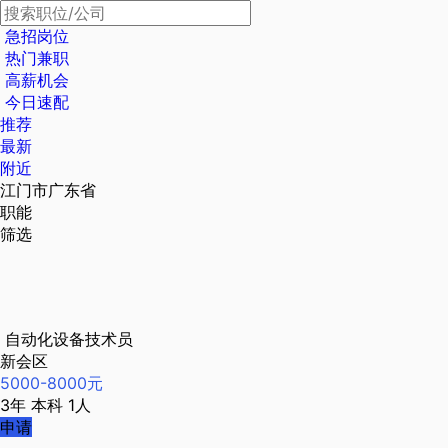
急招岗位
热门兼职
高薪机会
今日速配
推荐
最新
附近
江门市广东省
职能
筛选
自动化设备技术员
新会区
5000-8000元
3年
本科
1人
申请