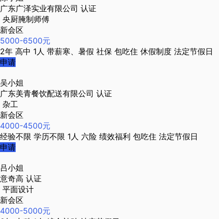
广东广泽实业有限公司
认证
央厨腌制师傅
新会区
5000-6500元
2年
高中
1人
带薪寒、暑假
社保
包吃住
休假制度
法定节假日
申请
吴小姐
广东美青餐饮配送有限公司
认证
杂工
新会区
4000-4500元
经验不限
学历不限
1人
六险
绩效福利
包吃住
法定节假日
申请
吕小姐
意奇高
认证
平面设计
新会区
4000-5000元