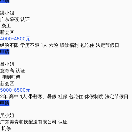
申请
梁小姐
广东绿硕
认证
杂工
新会区
4000-4500元
经验不限
学历不限
1人
六险
绩效福利
包吃住
法定节假日
申请
吕小姐
意奇高
认证
腌制师傅
新会区
5000-6500元
2年
高中
1人
带薪寒、暑假
社保
包吃住
休假制度
法定节假日
申请
吴小姐
广东美青餐饮配送有限公司
认证
机修