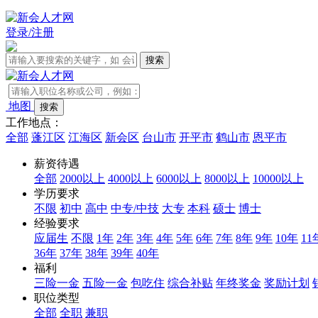
登录/注册
地图
工作地点：
全部
蓬江区
江海区
新会区
台山市
开平市
鹤山市
恩平市
薪资待遇
全部
2000以上
4000以上
6000以上
8000以上
10000以上
学历要求
不限
初中
高中
中专/中技
大专
本科
硕士
博士
经验要求
应届生
不限
1年
2年
3年
4年
5年
6年
7年
8年
9年
10年
11
36年
37年
38年
39年
40年
福利
三险一金
五险一金
包吃住
综合补贴
年终奖金
奖励计划
职位类型
全部
全职
兼职