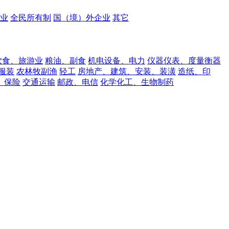
业
全民所有制
国（境）外企业
其它
饮食、旅游业
粮油、副食
机电设备、电力
仪器仪表、度量衡器
服装
农林牧副渔
轻工
房地产、建筑、安装、装潢
造纸、印
、保险
交通运输
邮政、电信
化学化工、生物制药