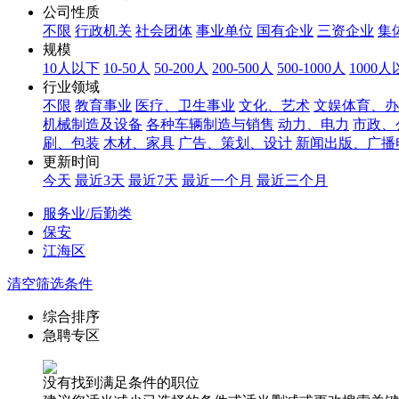
公司性质
不限
行政机关
社会团体
事业单位
国有企业
三资企业
集
规模
10人以下
10-50人
50-200人
200-500人
500-1000人
1000
行业领域
不限
教育事业
医疗、卫生事业
文化、艺术
文娱体育、办
机械制造及设备
各种车辆制造与销售
动力、电力
市政、
刷、包装
木材、家具
广告、策划、设计
新闻出版、广播
更新时间
今天
最近3天
最近7天
最近一个月
最近三个月
服务业/后勤类
保安
江海区
清空筛选条件
综合排序
急聘专区
没有找到满足条件的职位