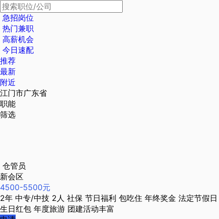
急招岗位
热门兼职
高薪机会
今日速配
推荐
最新
附近
江门市广东省
职能
筛选
仓管员
新会区
4500-5500元
2年
中专/中技
2人
社保
节日福利
包吃住
年终奖金
法定节假日
生日红包
年度旅游
团建活动丰富