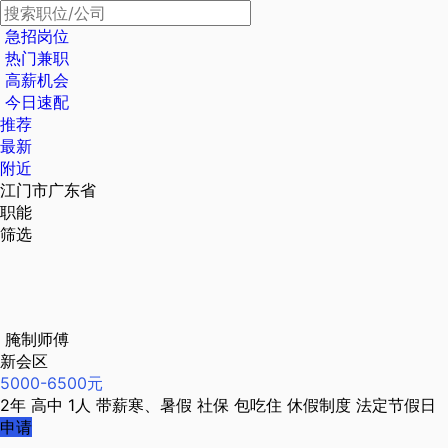
急招岗位
热门兼职
高薪机会
今日速配
推荐
最新
附近
江门市广东省
职能
筛选
腌制师傅
新会区
5000-6500元
2年
高中
1人
带薪寒、暑假
社保
包吃住
休假制度
法定节假日
申请