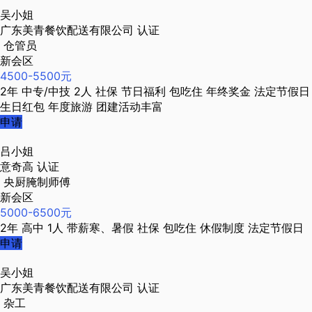
吴小姐
广东美青餐饮配送有限公司
认证
仓管员
新会区
4500-5500元
2年
中专/中技
2人
社保
节日福利
包吃住
年终奖金
法定节假日
生日红包
年度旅游
团建活动丰富
申请
吕小姐
意奇高
认证
央厨腌制师傅
新会区
5000-6500元
2年
高中
1人
带薪寒、暑假
社保
包吃住
休假制度
法定节假日
申请
吴小姐
广东美青餐饮配送有限公司
认证
杂工