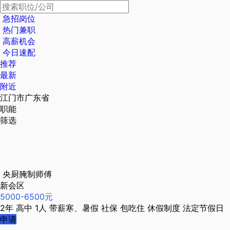
急招岗位
热门兼职
高薪机会
今日速配
推荐
最新
附近
江门市广东省
职能
筛选
央厨腌制师傅
新会区
5000-6500元
2年
高中
1人
带薪寒、暑假
社保
包吃住
休假制度
法定节假日
申请