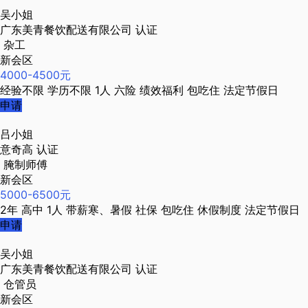
吴小姐
广东美青餐饮配送有限公司
认证
杂工
新会区
4000-4500元
经验不限
学历不限
1人
六险
绩效福利
包吃住
法定节假日
申请
吕小姐
意奇高
认证
腌制师傅
新会区
5000-6500元
2年
高中
1人
带薪寒、暑假
社保
包吃住
休假制度
法定节假日
申请
吴小姐
广东美青餐饮配送有限公司
认证
仓管员
新会区