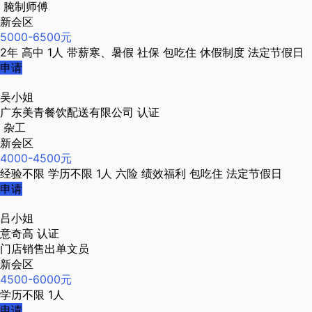
腌制师傅
新会区
5000-6500元
2年
高中
1人
带薪寒、暑假
社保
包吃住
休假制度
法定节假日
申请
吴小姐
广东美青餐饮配送有限公司
认证
杂工
新会区
4000-4500元
经验不限
学历不限
1人
六险
绩效福利
包吃住
法定节假日
申请
吕小姐
意奇高
认证
门店销售出单文员
新会区
4500-6000元
学历不限
1人
申请