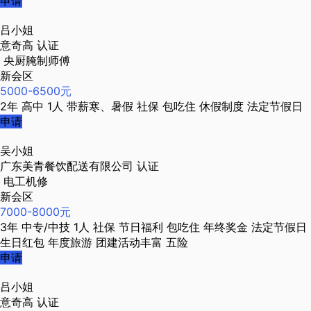
申请
吕小姐
意奇高
认证
央厨腌制师傅
新会区
5000-6500元
2年
高中
1人
带薪寒、暑假
社保
包吃住
休假制度
法定节假日
申请
吴小姐
广东美青餐饮配送有限公司
认证
电工机修
新会区
7000-8000元
3年
中专/中技
1人
社保
节日福利
包吃住
年终奖金
法定节假日
生日红包
年度旅游
团建活动丰富
五险
申请
吕小姐
意奇高
认证