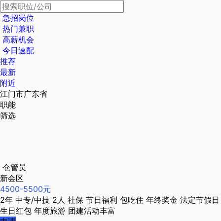
急招岗位
热门兼职
高薪机会
今日速配
推荐
最新
附近
江门市广东省
职能
筛选
仓管员
新会区
4500-5500元
2年
中专/中技
2人
社保
节日福利
包吃住
年终奖金
法定节假日
生日红包
年度旅游
团建活动丰富