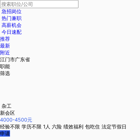
急招岗位
热门兼职
高薪机会
今日速配
推荐
最新
附近
江门市广东省
职能
筛选
杂工
新会区
4000-4500元
经验不限
学历不限
1人
六险
绩效福利
包吃住
法定节假日
申请