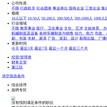
公司性质
不限
行政机关
社会团体
事业单位
国有企业
三资企业
集
规模
10人以下
10-50人
50-200人
200-500人
500-1000人
1000
行业领域
不限
教育事业
医疗、卫生事业
文化、艺术
文娱体育、办
机械制造及设备
各种车辆制造与销售
动力、电力
市政、
刷、包装
木材、家具
广告、策划、设计
新闻出版、广播
更新时间
今天
最近3天
最近7天
最近一个月
最近三个月
经营/管理类
财务主管
蓬江区
清空筛选条件
综合排序
急聘专区
没有找到满足条件的职位