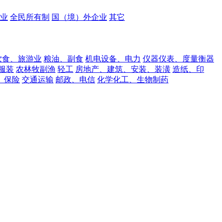
业
全民所有制
国（境）外企业
其它
饮食、旅游业
粮油、副食
机电设备、电力
仪器仪表、度量衡器
服装
农林牧副渔
轻工
房地产、建筑、安装、装潢
造纸、印
、保险
交通运输
邮政、电信
化学化工、生物制药