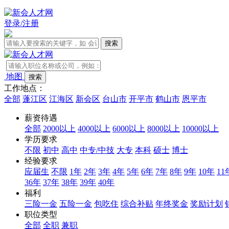
登录/注册
地图
工作地点：
全部
蓬江区
江海区
新会区
台山市
开平市
鹤山市
恩平市
薪资待遇
全部
2000以上
4000以上
6000以上
8000以上
10000以上
学历要求
不限
初中
高中
中专/中技
大专
本科
硕士
博士
经验要求
应届生
不限
1年
2年
3年
4年
5年
6年
7年
8年
9年
10年
11
36年
37年
38年
39年
40年
福利
三险一金
五险一金
包吃住
综合补贴
年终奖金
奖励计划
职位类型
全部
全职
兼职