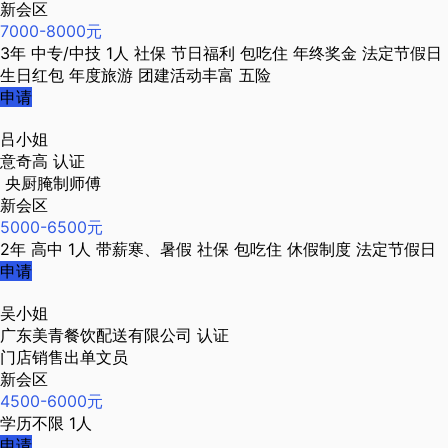
新会区
7000-8000元
3年
中专/中技
1人
社保
节日福利
包吃住
年终奖金
法定节假日
生日红包
年度旅游
团建活动丰富
五险
申请
吕小姐
意奇高
认证
央厨腌制师傅
新会区
5000-6500元
2年
高中
1人
带薪寒、暑假
社保
包吃住
休假制度
法定节假日
申请
吴小姐
广东美青餐饮配送有限公司
认证
门店销售出单文员
新会区
4500-6000元
学历不限
1人
申请