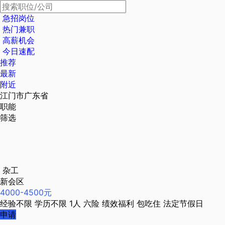
急招岗位
热门兼职
高薪机会
今日速配
推荐
最新
附近
江门市广东省
职能
筛选
杂工
新会区
4000-4500元
经验不限
学历不限
1人
六险
绩效福利
包吃住
法定节假日
申请