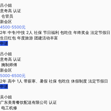
吕小姐
意奇高
认证
仓管员
新会区
4500-5500元
2年
中专/中技
2人
社保
节日福利
包吃住
年终奖金
法定节假日
生日红包
年度旅游
团建活动丰富
申请
吕小姐
意奇高
认证
腌制师傅
新会区
5000-6500元
2年
高中
1人
带薪寒、暑假
社保
包吃住
休假制度
法定节假日
申请
吴小姐
广东美青餐饮配送有限公司
认证
电工机修