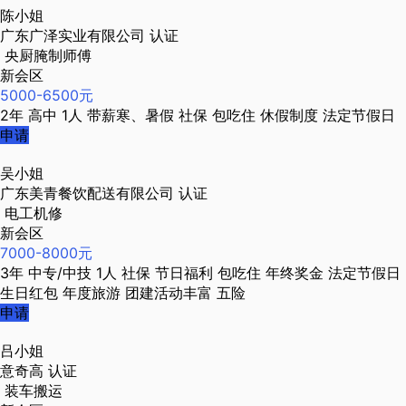
陈小姐
广东广泽实业有限公司
认证
央厨腌制师傅
新会区
5000-6500元
2年
高中
1人
带薪寒、暑假
社保
包吃住
休假制度
法定节假日
申请
吴小姐
广东美青餐饮配送有限公司
认证
电工机修
新会区
7000-8000元
3年
中专/中技
1人
社保
节日福利
包吃住
年终奖金
法定节假日
生日红包
年度旅游
团建活动丰富
五险
申请
吕小姐
意奇高
认证
装车搬运