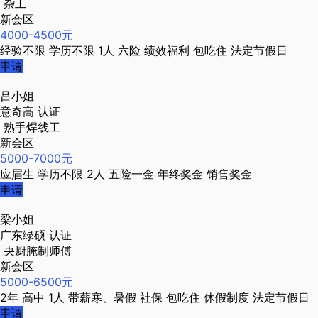
杂工
新会区
4000-4500元
经验不限
学历不限
1人
六险
绩效福利
包吃住
法定节假日
申请
吕小姐
意奇高
认证
熟手焊线工
新会区
5000-7000元
应届生
学历不限
2人
五险一金
年终奖金
销售奖金
申请
梁小姐
广东绿硕
认证
央厨腌制师傅
新会区
5000-6500元
2年
高中
1人
带薪寒、暑假
社保
包吃住
休假制度
法定节假日
申请