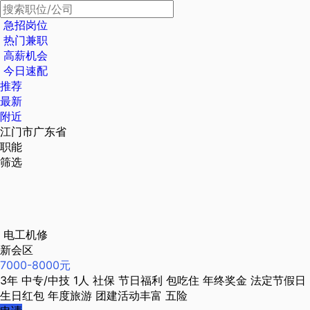
急招岗位
热门兼职
高薪机会
今日速配
推荐
最新
附近
江门市广东省
职能
筛选
电工机修
新会区
7000-8000元
3年
中专/中技
1人
社保
节日福利
包吃住
年终奖金
法定节假日
生日红包
年度旅游
团建活动丰富
五险