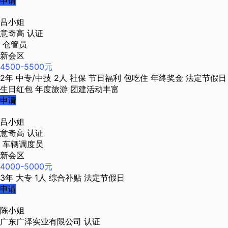
申请
吕小姐
意奇高
认证
仓管员
新会区
4500-5500元
2年
中专/中技
2人
社保
节日福利
包吃住
年终奖金
法定节假日
生日红包
年度旅游
团建活动丰富
申请
吕小姐
意奇高
认证
车辆调度员
新会区
4000-5000元
3年
大专
1人
综合补贴
法定节假日
申请
陈小姐
广东广泽实业有限公司
认证