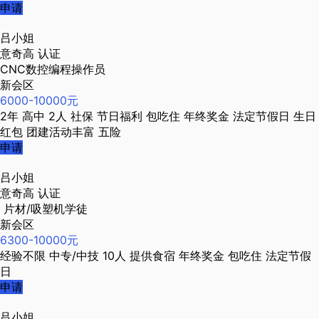
申请
吕小姐
意奇高
认证
CNC数控编程操作员
新会区
6000-10000元
2年
高中
2人
社保
节日福利
包吃住
年终奖金
法定节假日
生日
红包
团建活动丰富
五险
申请
吕小姐
意奇高
认证
片材/吸塑机学徒
新会区
6300-10000元
经验不限
中专/中技
10人
提供食宿
年终奖金
包吃住
法定节假
日
申请
吕小姐