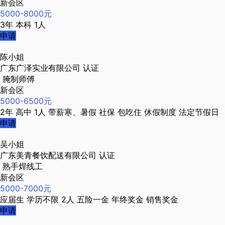
新会区
5000-8000元
3年
本科
1人
申请
陈小姐
广东广泽实业有限公司
认证
腌制师傅
新会区
5000-6500元
2年
高中
1人
带薪寒、暑假
社保
包吃住
休假制度
法定节假日
申请
吴小姐
广东美青餐饮配送有限公司
认证
熟手焊线工
新会区
5000-7000元
应届生
学历不限
2人
五险一金
年终奖金
销售奖金
申请