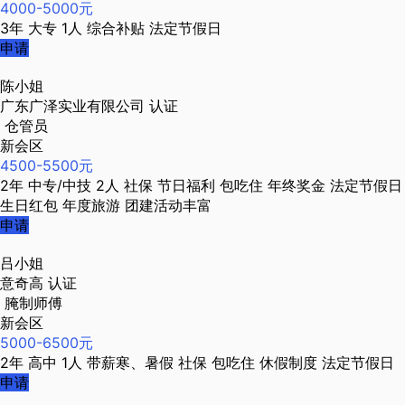
4000-5000元
3年
大专
1人
综合补贴
法定节假日
申请
陈小姐
广东广泽实业有限公司
认证
仓管员
新会区
4500-5500元
2年
中专/中技
2人
社保
节日福利
包吃住
年终奖金
法定节假日
生日红包
年度旅游
团建活动丰富
申请
吕小姐
意奇高
认证
腌制师傅
新会区
5000-6500元
2年
高中
1人
带薪寒、暑假
社保
包吃住
休假制度
法定节假日
申请