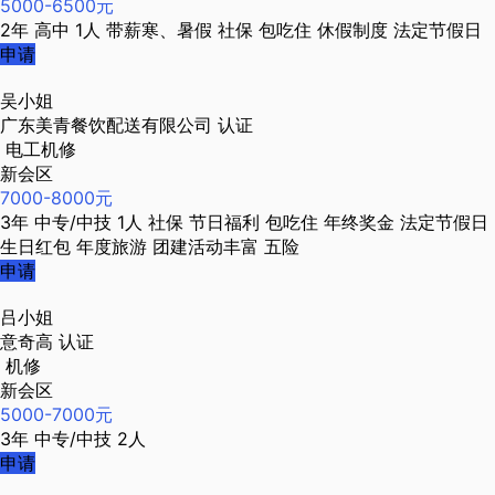
5000-6500元
2年
高中
1人
带薪寒、暑假
社保
包吃住
休假制度
法定节假日
申请
吴小姐
广东美青餐饮配送有限公司
认证
电工机修
新会区
7000-8000元
3年
中专/中技
1人
社保
节日福利
包吃住
年终奖金
法定节假日
生日红包
年度旅游
团建活动丰富
五险
申请
吕小姐
意奇高
认证
机修
新会区
5000-7000元
3年
中专/中技
2人
申请