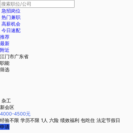
急招岗位
热门兼职
高薪机会
今日速配
推荐
最新
附近
江门市广东省
职能
筛选
杂工
新会区
4000-4500元
经验不限
学历不限
1人
六险
绩效福利
包吃住
法定节假日
申请