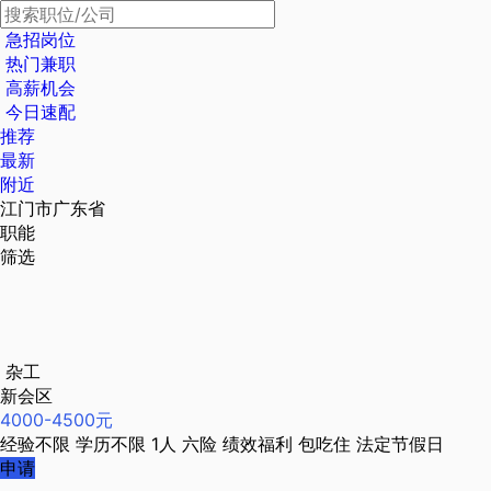
急招岗位
热门兼职
高薪机会
今日速配
推荐
最新
附近
江门市广东省
职能
筛选
杂工
新会区
4000-4500元
经验不限
学历不限
1人
六险
绩效福利
包吃住
法定节假日
申请