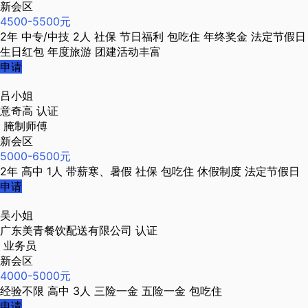
新会区
4500-5500元
2年
中专/中技
2人
社保
节日福利
包吃住
年终奖金
法定节假日
生日红包
年度旅游
团建活动丰富
申请
吕小姐
意奇高
认证
腌制师傅
新会区
5000-6500元
2年
高中
1人
带薪寒、暑假
社保
包吃住
休假制度
法定节假日
申请
吴小姐
广东美青餐饮配送有限公司
认证
业务员
新会区
4000-5000元
经验不限
高中
3人
三险一金
五险一金
包吃住
申请