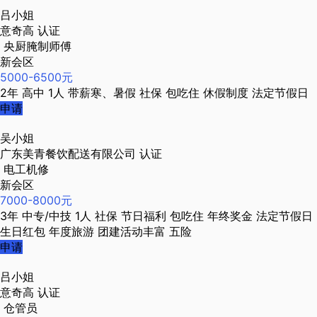
吕小姐
意奇高
认证
央厨腌制师傅
新会区
5000-6500元
2年
高中
1人
带薪寒、暑假
社保
包吃住
休假制度
法定节假日
申请
吴小姐
广东美青餐饮配送有限公司
认证
电工机修
新会区
7000-8000元
3年
中专/中技
1人
社保
节日福利
包吃住
年终奖金
法定节假日
生日红包
年度旅游
团建活动丰富
五险
申请
吕小姐
意奇高
认证
仓管员