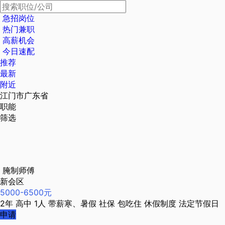
急招岗位
热门兼职
高薪机会
今日速配
推荐
最新
附近
江门市广东省
职能
筛选
腌制师傅
新会区
5000-6500元
2年
高中
1人
带薪寒、暑假
社保
包吃住
休假制度
法定节假日
申请