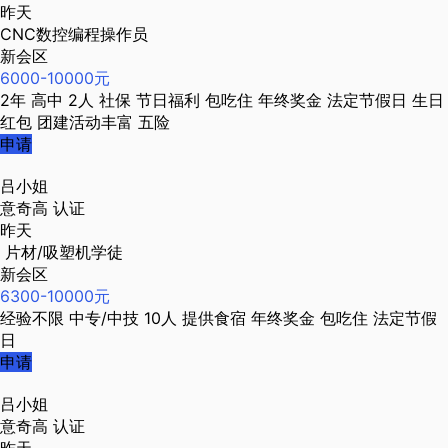
昨天
CNC数控编程操作员
新会区
6000-10000元
2年
高中
2人
社保
节日福利
包吃住
年终奖金
法定节假日
生日
红包
团建活动丰富
五险
申请
吕小姐
意奇高
认证
昨天
片材/吸塑机学徒
新会区
6300-10000元
经验不限
中专/中技
10人
提供食宿
年终奖金
包吃住
法定节假
日
申请
吕小姐
意奇高
认证