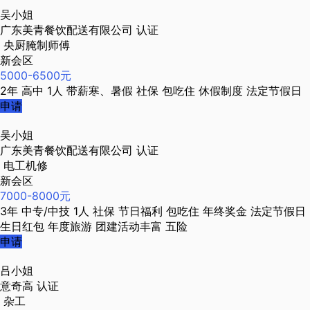
吴小姐
广东美青餐饮配送有限公司
认证
央厨腌制师傅
新会区
5000-6500元
2年
高中
1人
带薪寒、暑假
社保
包吃住
休假制度
法定节假日
申请
吴小姐
广东美青餐饮配送有限公司
认证
电工机修
新会区
7000-8000元
3年
中专/中技
1人
社保
节日福利
包吃住
年终奖金
法定节假日
生日红包
年度旅游
团建活动丰富
五险
申请
吕小姐
意奇高
认证
杂工