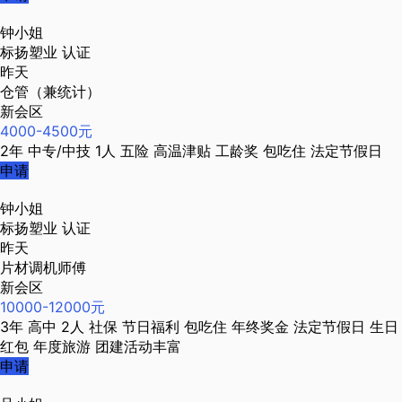
钟小姐
标扬塑业
认证
昨天
仓管（兼统计）
新会区
4000-4500元
2年
中专/中技
1人
五险
高温津贴
工龄奖
包吃住
法定节假日
申请
钟小姐
标扬塑业
认证
昨天
片材调机师傅
新会区
10000-12000元
3年
高中
2人
社保
节日福利
包吃住
年终奖金
法定节假日
生日
红包
年度旅游
团建活动丰富
申请