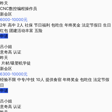
昨天
CNC数控编程操作员
新会区
6000-10000元
2年
高中
2人
社保
节日福利
包吃住
年终奖金
法定节假日
生日
红包
团建活动丰富
五险
申请
吕小姐
意奇高
认证
昨天
片材/吸塑机学徒
新会区
6300-10000元
经验不限
中专/中技
10人
提供食宿
年终奖金
包吃住
法定节假
日
申请
吕小姐
意奇高
认证