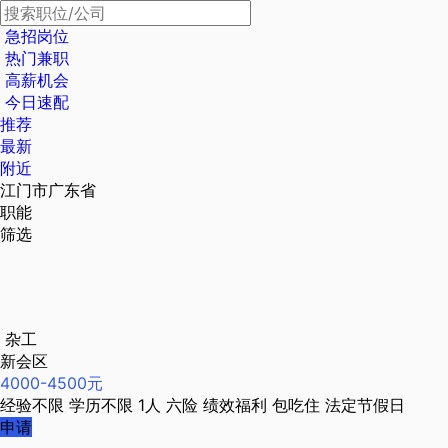
急招岗位
热门兼职
高薪机会
今日速配
推荐
最新
附近
江门市广东省
职能
筛选
杂工
新会区
4000-4500元
经验不限
学历不限
1人
六险
绩效福利
包吃住
法定节假日
申请