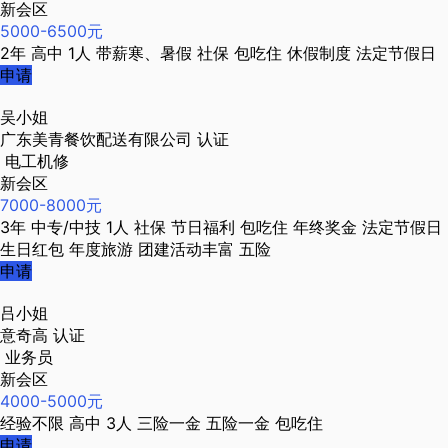
新会区
5000-6500元
2年
高中
1人
带薪寒、暑假
社保
包吃住
休假制度
法定节假日
申请
吴小姐
广东美青餐饮配送有限公司
认证
电工机修
新会区
7000-8000元
3年
中专/中技
1人
社保
节日福利
包吃住
年终奖金
法定节假日
生日红包
年度旅游
团建活动丰富
五险
申请
吕小姐
意奇高
认证
业务员
新会区
4000-5000元
经验不限
高中
3人
三险一金
五险一金
包吃住
申请