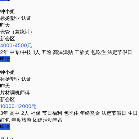
钟小姐
标扬塑业
认证
昨天
仓管（兼统计）
新会区
4000-4500元
2年
中专/中技
1人
五险
高温津贴
工龄奖
包吃住
法定节假日
申请
钟小姐
标扬塑业
认证
昨天
片材调机师傅
新会区
10000-12000元
3年
高中
2人
社保
节日福利
包吃住
年终奖金
法定节假日
生日
红包
年度旅游
团建活动丰富
申请