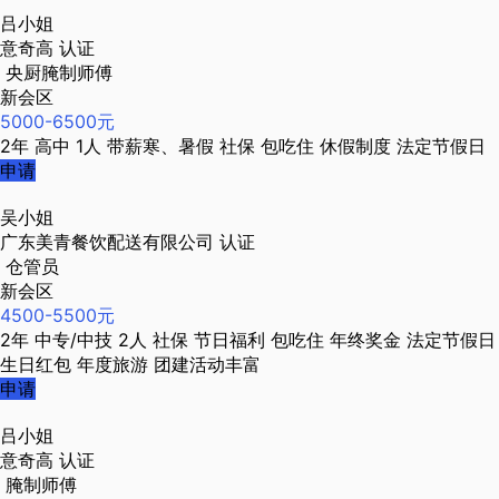
吕小姐
意奇高
认证
央厨腌制师傅
新会区
5000-6500元
2年
高中
1人
带薪寒、暑假
社保
包吃住
休假制度
法定节假日
申请
吴小姐
广东美青餐饮配送有限公司
认证
仓管员
新会区
4500-5500元
2年
中专/中技
2人
社保
节日福利
包吃住
年终奖金
法定节假日
生日红包
年度旅游
团建活动丰富
申请
吕小姐
意奇高
认证
腌制师傅