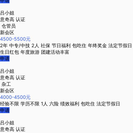
申请
吕小姐
意奇高
认证
仓管员
新会区
4500-5500元
2年
中专/中技
2人
社保
节日福利
包吃住
年终奖金
法定节假日
生日红包
年度旅游
团建活动丰富
申请
吕小姐
意奇高
认证
杂工
新会区
4000-4500元
经验不限
学历不限
1人
六险
绩效福利
包吃住
法定节假日
申请
吕小姐
意奇高
认证