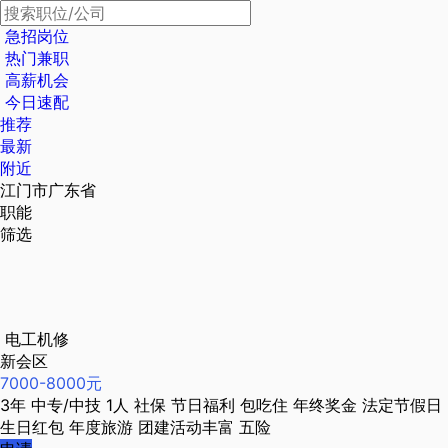
急招岗位
热门兼职
高薪机会
今日速配
推荐
最新
附近
江门市广东省
职能
筛选
电工机修
新会区
7000-8000元
3年
中专/中技
1人
社保
节日福利
包吃住
年终奖金
法定节假日
生日红包
年度旅游
团建活动丰富
五险